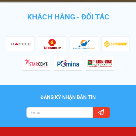
KHÁCH HÀNG - ĐỐI TÁC
ĐĂNG KÝ NHẬN BẢN TIN