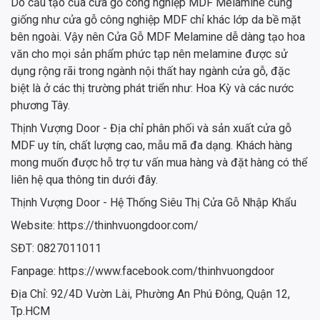
Do cấu tạo của cửa gỗ công nghiệp MDF Melamine cũng
giống như cửa gỗ công nghiệp MDF chỉ khác lớp da bề mặt
bên ngoài. Vậy nên Cửa Gỗ MDF Melamine dễ dàng tạo hoa
văn cho mọi sản phẩm phức tạp nên melamine được sử
dụng rộng rãi trong ngành nội thất hay ngành cửa gỗ, đặc
biệt là ở các thị trường phát triển như: Hoa Kỳ và các nước
phương Tây.
Thịnh Vượng Door - Địa chỉ phân phối và sản xuất cửa gỗ
MDF uy tín, chất lượng cao, mẫu mã đa dạng. Khách hàng
mong muốn được hỗ trợ tư vấn mua hàng và đặt hàng có thể
liên hệ qua thông tin dưới đây.
Thịnh Vượng Door - Hệ Thống Siêu Thị Cửa Gỗ Nhập Khẩu
Website: https://thinhvuongdoor.com/
SĐT: 0827011011
Fanpage: https://www.facebook.com/thinhvuongdoor
Địa Chỉ: 92/4D Vườn Lài, Phường An Phú Đông, Quận 12,
Tp.HCM