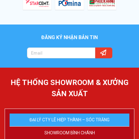
ĐĂNG KÝ NHẬN BẢN TIN
HỆ THỐNG SHOWROOM & XƯỞNG
SẢN XUẤT
ĐẠI LÝ CTY LÊ HIỆP THÀNH – SÓC TRĂNG
SHOWROOM BÌNH CHÁNH