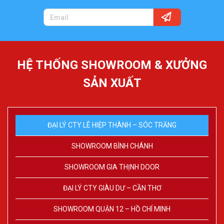
HỆ THỐNG SHOWROOM & XƯỞNG
SẢN XUẤT
ĐẠI LÝ CTY LÊ HIỆP THÀNH – SÓC TRĂNG
SHOWROOM BÌNH CHÁNH
SHOWROOM GIA THỊNH DOOR
ĐẠI LÝ CTY GIÀU DƯ – CẦN THƠ
SHOWROOM QUẬN 12 – HỒ CHÍ MINH