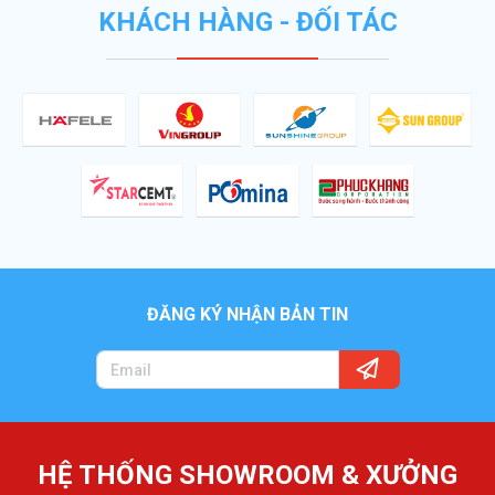
KHÁCH HÀNG - ĐỐI TÁC
ĐĂNG KÝ NHẬN BẢN TIN
HỆ THỐNG SHOWROOM & XƯỞNG