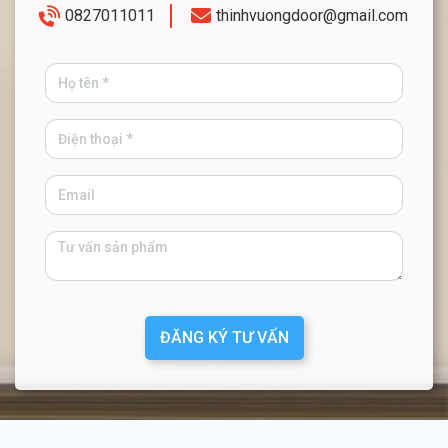
0827011011
thinhvuongdoor@gmail.com
ĐĂNG KÝ TƯ VẤN