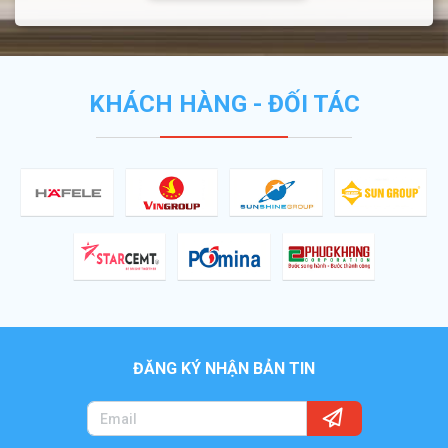
KHÁCH HÀNG - ĐỐI TÁC
ĐĂNG KÝ NHẬN BẢN TIN