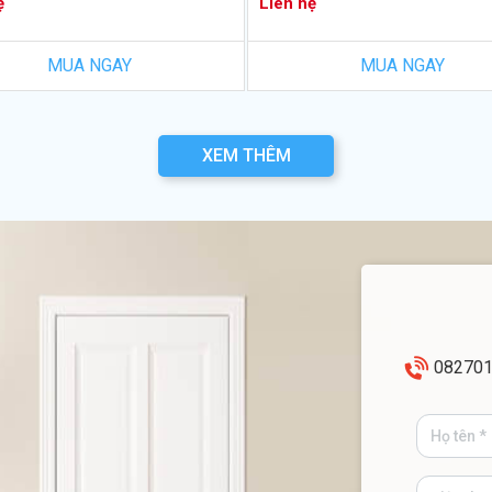
ệ
Liên hệ
MUA NGAY
MUA NGAY
XEM THÊM
08270