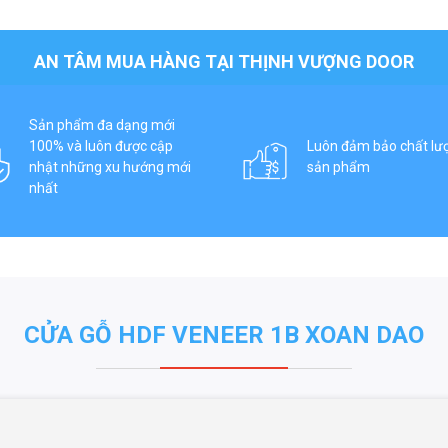
AN TÂM MUA HÀNG TẠI THỊNH VƯỢNG DOOR
Sản phẩm đa dạng mới
100% và luôn được cập
Luôn đảm bảo chất lư
nhật những xu hướng mới
sản phẩm
nhất
CỬA GỖ HDF VENEER 1B XOAN DAO