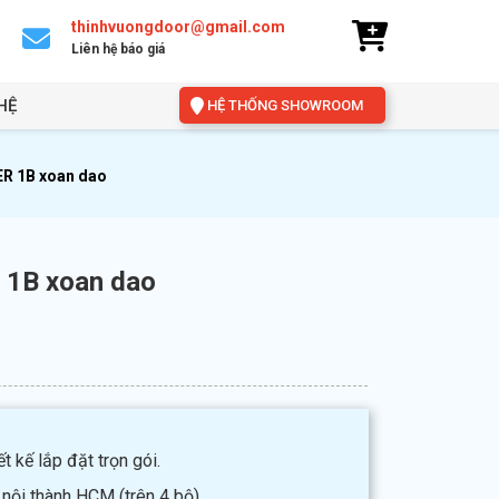
thinhvuongdoor@gmail.com
Liên hệ báo giá
HỆ
HỆ THỐNG SHOWROOM
R 1B xoan dao
1B xoan dao
t kế lắp đặt trọn gói.
 nội thành HCM (trên 4 bộ).