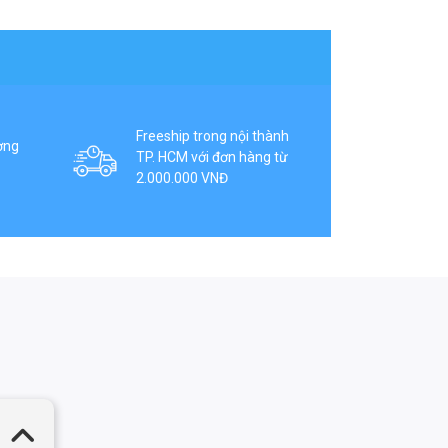
Freeship trong nội thành
ợng
TP. HCM với đơn hàng từ
2.000.000 VNĐ