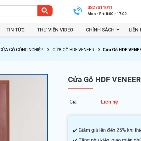
0827011011
Mon - Fri: 8:00 - 17:00
TIN TỨC
THƯ VIỆN VIDEO
CHÍNH SÁCH
LIÊN 
CỬA GỖ CÔNG NGHIỆP
CỬA GỖ HDF VENEER
Cửa Gỗ HDF VENEE
Cửa Gỗ HDF VENEER 
Giá:
Liên hệ
✔️ Giảm giá lên đến 25% khi thiế
✔️ Tặng phụ kiện, giao miễn phí