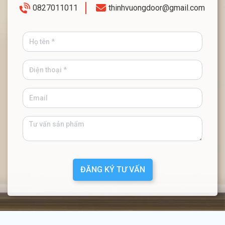
0827011011
thinhvuongdoor@gmail.com
ĐĂNG KÝ TƯ VẤN