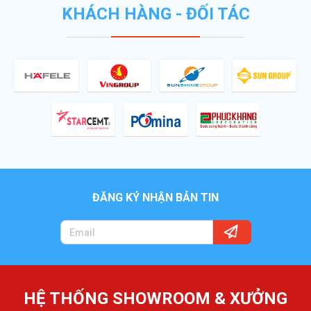
KHÁCH HÀNG - ĐỐI TÁC
ĐĂNG KÝ NHẬN BẢN TIN
HỆ THỐNG SHOWROOM & XƯỞNG