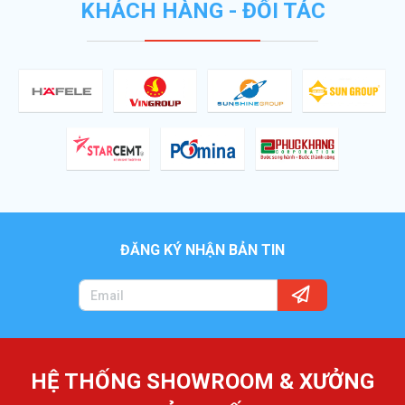
KHÁCH HÀNG - ĐỐI TÁC
ĐĂNG KÝ NHẬN BẢN TIN
HỆ THỐNG SHOWROOM & XƯỞNG