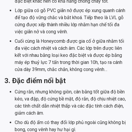
đặc biệt khác nên có khả năng chống cháy tốt.
Lớp giữa có gỗ PVC giãn nở được ép xung quanh cánh
để tạo độ vững chắc và bắt khoá. Tiếp theo là LVL gỗ
cứng được xếp thành nhiều lớp nhằm hạn chế tối đa
việc giãn nở và cong vênh.
Cuối cùng là Honeycomb được gia cố ở giữa nhằm tối
đa việc cách nhiệt và cách âm. Các lớp trên được liên
kết với nhau bằng loại keo đặc biệt và được ép bằng
máy ép thuỷ lực 7 tấn trong thời gian 10h, tạo ra cánh
cửa dày 39mm, chắc chắn, không cong vênh…
3. Đặc điểm nổi bật
Cứng rắn, nhưng không giòn, cân bằng tốt giữa độ bền
kéo, va đập, độ cứng bề mặt, độ rắn, độ chịu nhiệt cao,
các tính chất dẫn nhiệt thấp và các đặc tính cách điện,
giảm cách âm.
Cho dù độ ẩm có thay đổi lớp phủ ngoài cũng không bị
bong, cong vênh hay hư hại gì.