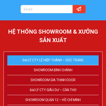
HỆ THỐNG SHOWROOM & XƯỞNG
SẢN XUẤT
ĐẠI LÝ CTY LÊ HIỆP THÀNH – SÓC TRĂNG
SHOWROOM BÌNH CHÁNH
SHOWROOM GIA THỊNH DOOR
ĐẠI LÝ CTY GIÀU DƯ – CẦN THƠ
SHOWROOM QUẬN 12 – HỒ CHÍ MINH